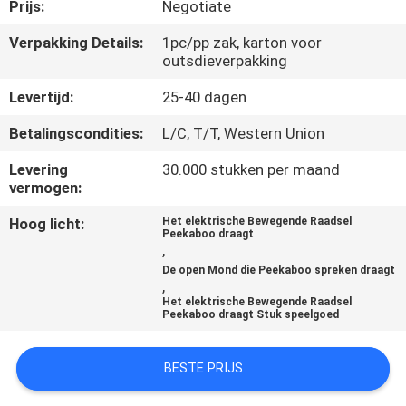
CONTACTEER
Prijs:
Negotiate
ONS
Verpakking Details:
1pc/pp zak, karton voor
outsdieverpakking
NIEUWS
Levertijd:
25-40 dagen
Betalingscondities:
L/C, T/T, Western Union
VERZOEK
Levering
30.000 stukken per maand
OM
vermogen:
EEN
Hoog licht:
Het elektrische Bewegende Raadsel
Peekaboo draagt
CITAAT
,
De open Mond die Peekaboo spreken draagt
,
SITEMAP
Het elektrische Bewegende Raadsel
Peekaboo draagt Stuk speelgoed
PRIVACY
BESTE PRIJS
POLICY