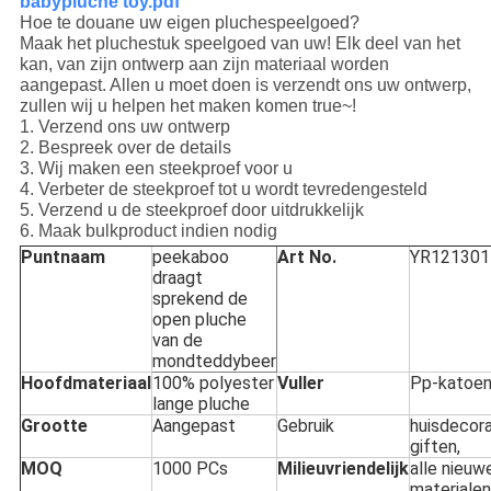
babypluche toy.pdf
Hoe te douane uw eigen pluchespeelgoed?
Maak het pluchestuk speelgoed van uw! Elk deel van het
kan, van zijn ontwerp aan zijn materiaal worden
aangepast. Allen u moet doen is verzendt ons uw ontwerp,
zullen wij u helpen het maken komen true~!
1. Verzend ons uw ontwerp
2. Bespreek over de details
3. Wij maken een steekproef voor u
4. Verbeter de steekproef tot u wordt tevredengesteld
5. Verzend u de steekproef door uitdrukkelijk
6. Maak bulkproduct indien nodig
Puntnaam
peekaboo
Art No.
YR121301
draagt
sprekend de
open pluche
van de
mondteddybeer
Hoofdmateriaal
100% polyester
Vuller
Pp-katoe
lange pluche
Grootte
Aangepast
Gebruik
huisdecora
giften,
MOQ
1000 PCs
Milieuvriendelijk
alle nieuw
materialen