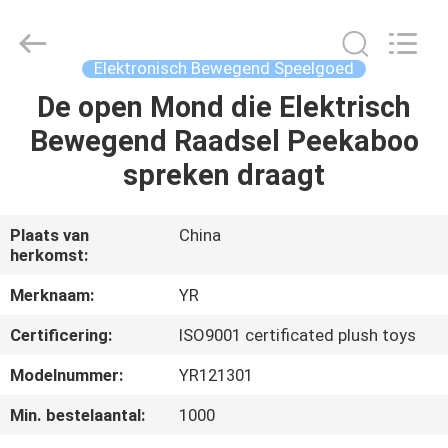
Yourun
Toys
Co.,
Ltd.
All
Elektronisch Bewegend Speelgoed
Rights
Reserved.
De open Mond die Elektrisch
HUIS
Bewegend Raadsel Peekaboo
PRODUCTEN
spreken draagt
ONGEVEER
Plaats van
China
herkomst:
ONS
Merknaam:
YR
FABRIEKSREIS
Certificering:
ISO9001 certificated plush toys
Modelnummer:
YR121301
KWALITEITSCONTROLE
Min. bestelaantal:
1000