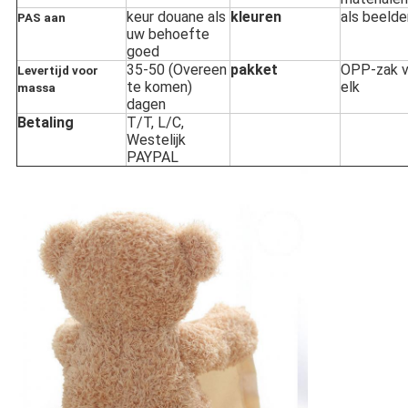
keur douane als
kleuren
als beelde
PAS aan
uw behoefte
goed
35-50 (Overeen
pakket
OPP-zak v
Levertijd voor
te komen)
elk
massa
dagen
Betaling
T/T, L/C,
Westelijk
PAYPAL