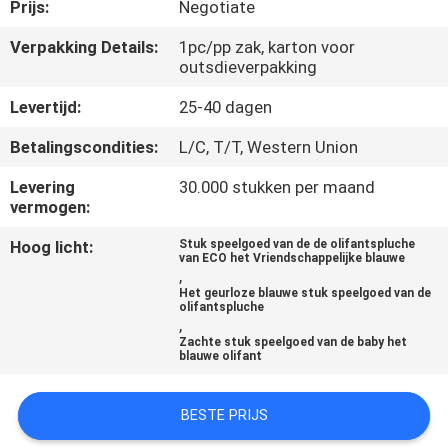
CONTACTEER
Prijs:
Negotiate
ONS
Verpakking Details:
1pc/pp zak, karton voor
outsdieverpakking
NIEUWS
Levertijd:
25-40 dagen
Betalingscondities:
L/C, T/T, Western Union
VERZOEK
Levering
30.000 stukken per maand
OM
vermogen:
EEN
Hoog licht:
Stuk speelgoed van de de olifantspluche
van ECO het Vriendschappelijke blauwe
CITAAT
,
Het geurloze blauwe stuk speelgoed van de
olifantspluche
,
SITEMAP
Zachte stuk speelgoed van de baby het
blauwe olifant
PRIVACY
BESTE PRIJS
POLICY