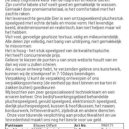
De baby cognitieve kleur van de hulptrein en kleine dieren.
Zijn comfortabele stof voelt goed en gemakkelijk te wassen.
Gemaakt door premiemateriaal, is het comfortabel met het
zachte raken.
Het levensechte gevulde Dier is een ontzagwekkend pluchestuk
speelgoed met echte details en mooie vorm. Het levendige
beeld, driedimensioneel en realistisch, kan niet helpen maar wil
het hebben.
Vlot voel, gevoelige geurloze textuur, veilig en milieuvriendelijk.
Alle delen zijn volledig, niet bang van uitdrijving, niet gemakkelijk
te misvormen.
Het is hoog - het stuk speelgoed van de kwaliteitspluche.
Het heeft concurrerende prijs.
Gelieve te kiezen de punten u van onze website houdt van en
dan wij voor u zullen citeren.
Als u nieuw ontwerp hebt, te verzenden gelieve ons kunstwerk,
kunnen wij de steekproef in 7-10days beëindigen.
Verpakking: U kunt de verpakking ontwerpen of ons
verpakkingsontwerp (de eenheid pp doet binnen en karton in
zakken buiten) goedkeuren
Wij bezitten een zeer gespecialiseerd techniekteam en een
ervaren beheer. Ons bedrijfswerkingsgebied behandelde
pluchespeelgoed, gevuld speelgoed, elektronisch speelgoed,
dierlijk pluchespeelgoed, kussen & hoofdkussen, het naaien,
borduurwerk, hitteoverdracht, zijdedruk en andere diensten.
. Onze voortdurende verplichting aan productkwaliteit en uw
tevredenheid maakt ons nog het beste voor uw geld.
Puntnaam
Blauwe Olifant
Art No.
YR0171