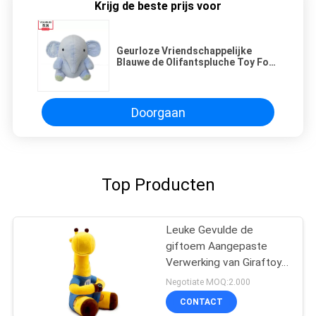
Krijg de beste prijs voor
Geurloze Vriendschappelijke
Blauwe de Olifantspluche Toy For
Baby van ECO
Doorgaan
Top Producten
Leuke Gevulde de
giftoem Aangepaste
Verwerking van Giraftoy
for children
Negotiate MOQ:2.000
CONTACT