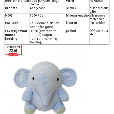
Hoofdmateriaal
100% polyester lange
Vuller
Pp-katoen
pluche
Grootte
Aangepast
Gebruik
huisdecoratie,
giften
MOQ
1000 PCs
Milieuvriendelijk
alle nieuwe
materialen
PAS aan
keur douane als uw
kleuren
als beelden
behoefte goed
Levertijd voor
35-50 (Overeen te
pakket
OPP-zak voor
elk
massa
komen) dagen
Betaling
T/T, L/C, Westelijk
PAYPAL