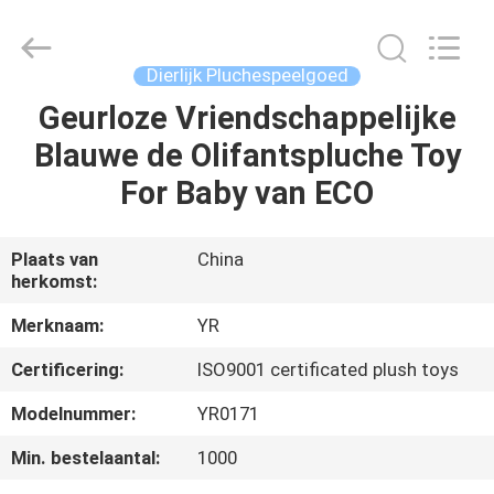
Yourun
Toys
Co.,
Ltd.
All
Dierlijk Pluchespeelgoed
Rights
Reserved.
Geurloze Vriendschappelijke
HUIS
Blauwe de Olifantspluche Toy
PRODUCTEN
For Baby van ECO
ONGEVEER
Plaats van
China
herkomst:
ONS
Merknaam:
YR
FABRIEKSREIS
Certificering:
ISO9001 certificated plush toys
Modelnummer:
YR0171
KWALITEITSCONTROLE
Min. bestelaantal:
1000